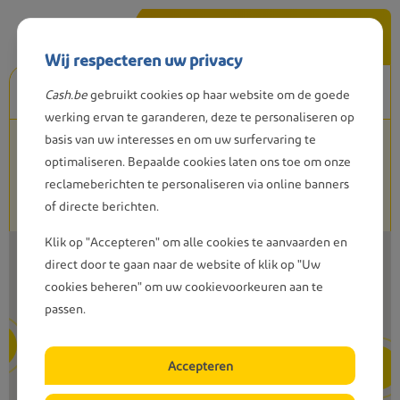
Overslaan
Parijsstraat
1140
Evere
Bel ons
en
Wij respecteren uw privacy
naar
de
Cash.be
gebruikt cookies op haar website om de goede
inhoud
werking ervan te garanderen, deze te personaliseren op
gaan
basis van uw interesses en om uw surfervaring te
€5 biljetten
€10 biljetten
Anderlecht - Het Rad
optimaliseren. Bepaalde cookies laten ons toe om onze
4
€100 biljetten
Geldstorting
reclameberichten te personaliseren via online banners
Bergensesteenweg
1085
5
of directe berichten.
1070
Anderlecht
Toegankelijk
4
Locatie in opbouw
Klik op "Accepteren" om alle cookies te aanvaarden en
3
direct door te gaan naar de website of klik op "Uw
cookies beheren" om uw cookievoorkeuren aan te
Elsene – Begraafplaats
passen.
Kroonlaan
469
1050
Elsene
Accepteren
8
3
Locatie in opbouw