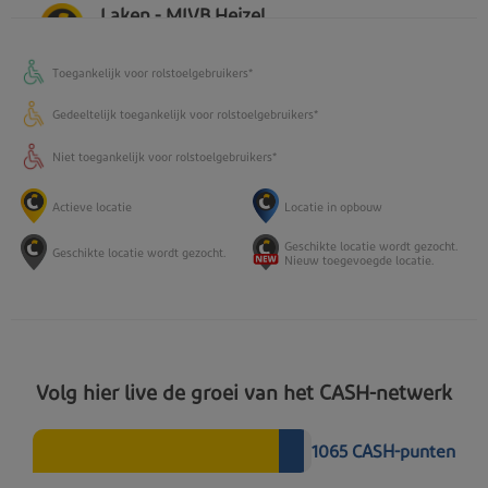
Laken - MIVB Heizel
Atletenlaan
Toegankelijk voor rolstoelgebruikers*
1020
Laken
Gedeeltelijk toegankelijk voor rolstoelgebruikers*
Niet toegankelijk voor rolstoelgebruikers*
Actieve locatie
Locatie in opbouw
Oudergem - MIVB Delta
Geschikte locatie wordt gezocht.
Geschikte locatie wordt gezocht.
Nieuw toegevoegde locatie.
Invalidenlaan
224
1160
Oudergem
Volg hier live de groei van het CASH-netwerk
Ukkel - Xavier de Bue
1065
CASH-punten