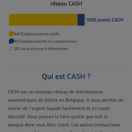
réseau CASH
1065
points CASH
Uccle - Vert Chasseur
941
Emplacements actifs
Chaussee de Waterloo
920
95
Emplacements en construction
1000
Bruxelles
29
Lieux encore à déterminer
Qui est CASH ?
Woluwe-Saint-Lambert - Shopping Cora
CASH est un nouveau réseau de distributeurs
Av. des Communautés
101
automatiques de billets en Belgique. Il vous permet de
1200
Woluwe-Saint-Lambert
retirer de l'argent liquide facilement et en toute
sécurité. Vous pouvez le faire quelle que soit la
banque dont vous êtes client. Les autres transactions