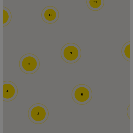
31
11
2
Laeken - Wand
Rue de Wand
33-35
1020
Laeken
5
3
6
Uccle - Delhaize De Fre
4
6
De Frelaan
82
1180
Ukkel
2
Emplacement en construction