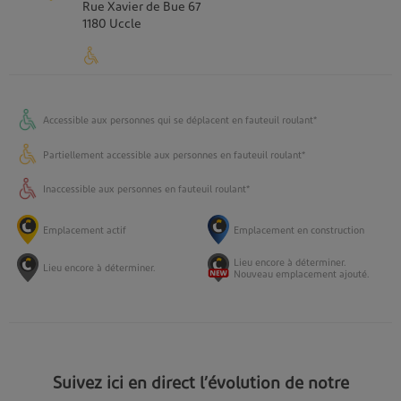
Rue Xavier de Bue
67
1180
Uccle
Accessible aux personnes qui se déplacent en fauteuil roulant*
Auderghem - Saint Julien
Partiellement accessible aux personnes en fauteuil roulant*
Square Jean-Baptiste de Greef
11
Inaccessible aux personnes en fauteuil roulant*
1160
Auderghem
Emplacement actif
Emplacement en construction
Lieu encore à déterminer.
Lieu encore à déterminer.
Nouveau emplacement ajouté.
Woluwe-Saint-Lambert - STIB Tomberg
Avenue Paul Hymans
1200
Woluwe-Saint-Lambert
Suivez ici en direct l’évolution de notre