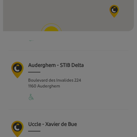
Laeken - STIB Heysel
Avenue des Athlètes
1020
Laeken
4
Auderghem - STIB Delta
Boulevard des Invalides
224
1160
Auderghem
Uccle - Xavier de Bue