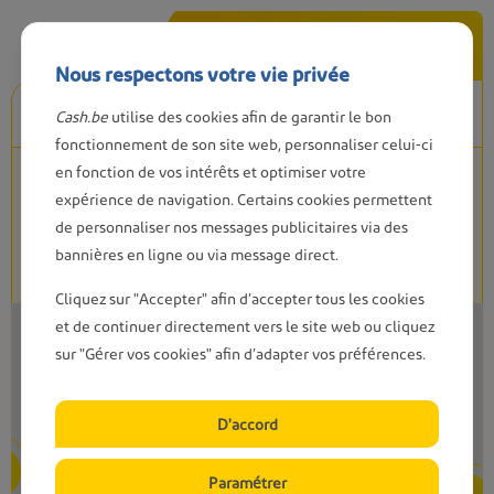
Aller
Appelez-nous
au
Nous respectons votre vie privée
Evere - Chaussee de Louvain
contenu
principal
Cash.be
utilise des cookies afin de garantir le bon
Chaussee de Louvain
879
fonctionnement de son site web, personnaliser celui-ci
1140
Evere
en fonction de vos intérêts et optimiser votre
Coupures 5 €
Coupures 10 €
expérience de navigation. Certains cookies permettent
Coupures 100 €
Dépôt d‘argent
de personnaliser nos messages publicitaires via des
possible
4
bannières en ligne ou via message direct.
Accessible
5
Dieleghem - Henri Liebrecht
Cliquez sur "Accepter" afin d’accepter tous les cookies
4
et de continuer directement vers le site web ou cliquez
Avenue Henri Liebrecht
76
sur "Gérer vos cookies" afin d’adapter vos préférences.
1090
Jette
3
Emplacement en construction
D'accord
Forest - Roosendael
Paramétrer