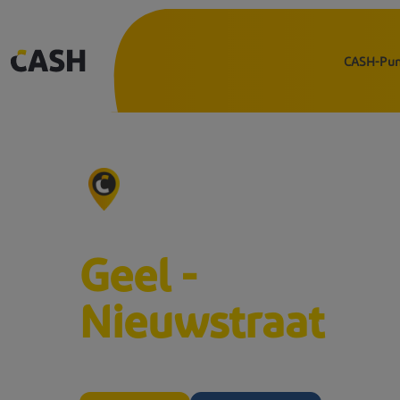
Direkt
zum
CASH-Pun
Inhalt
Main
navigat
CASH-Punkt
Geel -
Nieuwstraat
Nieuwstraat 79 - 2440 Geel