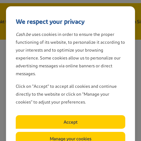
We respect your privacy
kt finden
Geld abheben?
Geld Einzahlen?
Gesucht
Brauchen Si
Cash.be
uses cookies in order to ensure the proper
ion
functioning of its website, to personalize it according to
your interests and to optimize your browsing
experience. Some cookies allow us to personalize our
advertising messages via online banners or direct
messages.
Click on "Accept" to accept all cookies and continue
directly to the website or click on "Manage your
cookies" to adjust your preferences.
Accept
Manage your cookies