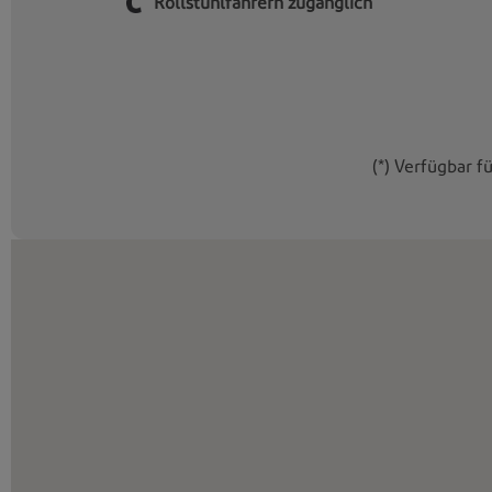
Rollstuhlfahrern zugänglich
(*) Verfügbar f