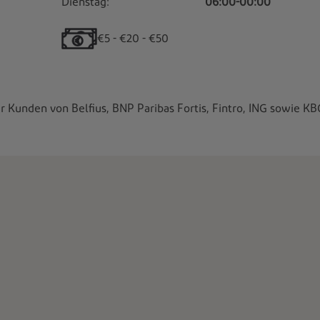
Dienstag:
06:00-00:00
€5 - €20 - €50
ür Kunden von Belfius, BNP Paribas Fortis, Fintro, ING sowie K